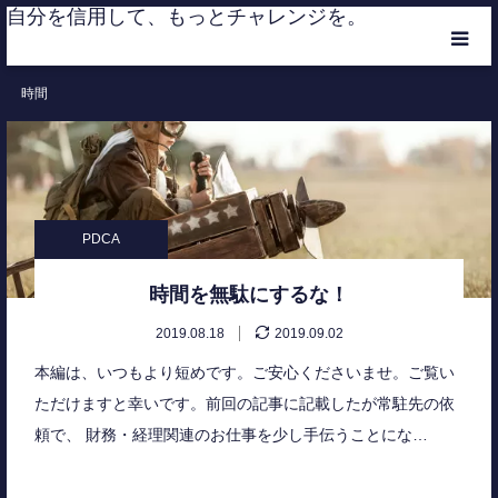
自分を信用して、もっとチャレンジを。
時間
HOME
CATEGORIES
MEMBER
PDCA
RANKING
時間を無駄にするな！
2019.08.18
2019.09.02
CONTACT
本編は、いつもより短めです。ご安心くださいませ。ご覧い
ただけますと幸いです。前回の記事に記載したが常駐先の依
頼で、 財務・経理関連のお仕事を少し手伝うことにな…