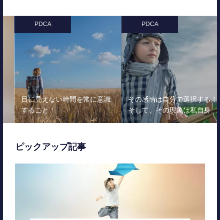
PDCA
PDCA
目に見えない時間を常に意識
その感情は自分で選択する！
すること！
そして、その現象は私自身…
ピックアップ記事