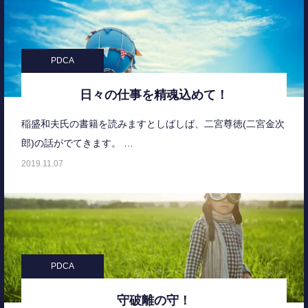
PDCA
日々の仕事を精魂込めて！
稲盛和夫氏の書籍を読みますとしばしば、二宮尊徳(二宮金次
郎)の話がでてきます。 …
2019.11.07
PDCA
守破離の守！