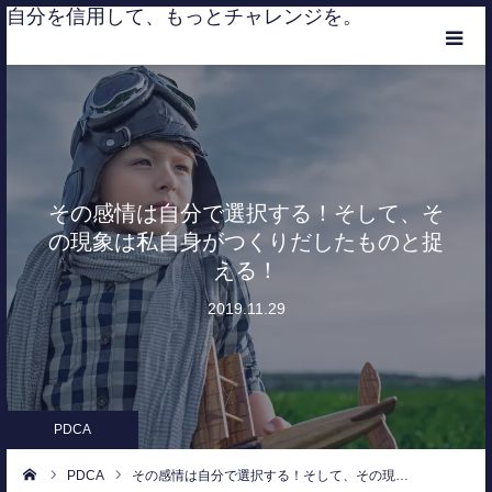
自分を信用して、もっとチャレンジを。
HOME
CATEGORIES
その感情は自分で選択する！そして、そ
MEMBER
の現象は私自身がつくりだしたものと捉
える！
RANKING
2019.11.29
CONTACT
PDCA
PDCA
その感情は自分で選択する！そして、その現…
ーム