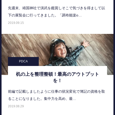
先週末、靖国神社で演武を鑑賞しそこで気づきを得まして以
下の展覧会に行ってきました。「調布能楽o…
2019.09.15
PDCA
机の上を整理整頓！最高のアウトプット
を！
前編で記載しましたように仕事の状況変化で簿記の資格を取
ることになりました。集中力を高め、最…
2019.08.29