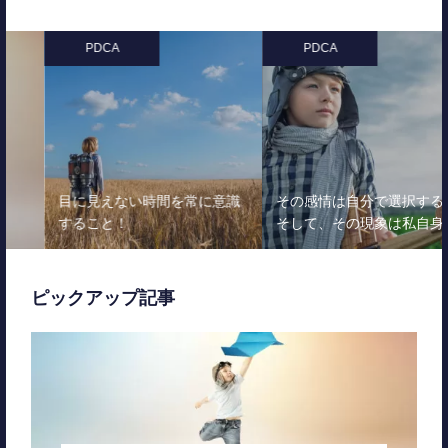
PDCA
PDCA
目に見えない時間を常に意識
その感情は自分で選択する！
すること！
そして、その現象は私自身…
ピックアップ記事