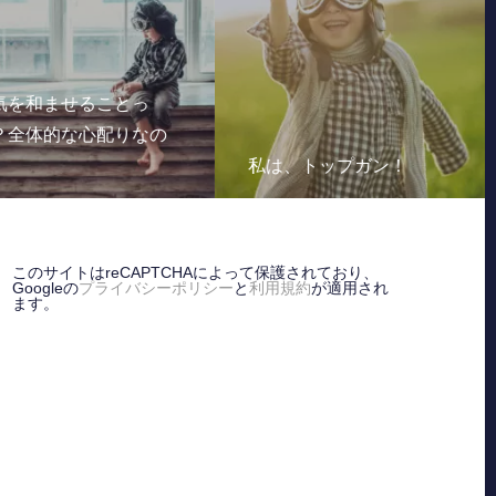
を和ませることっ
全体的な心配りなの
私は、トップガン！
このサイトはreCAPTCHAによって保護されており、
Googleの
プライバシーポリシー
と
利用規約
が適用され
ます。