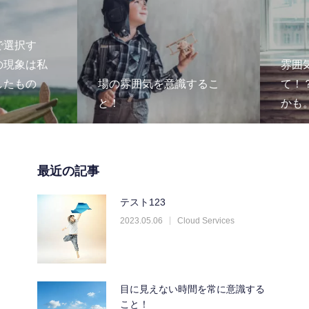
選択す
現象は私
雰囲気
たもの
場の雰囲気を意識するこ
て！？
と！
かも。
最近の記事
テスト123
2023.05.06
Cloud Services
目に見えない時間を常に意識する
こと！