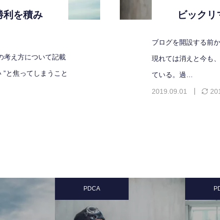
勝利を積み
ビックリ
ブログを開設する前か
の考え方について記載
現れては消えと今も
 ”と焦ってしまうこと
ている。過…
2019.09.01
20
PDCA
PDC