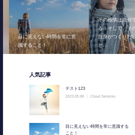
その感情は自分で
る！そして、その
目に見えない時間を常に意
自身がつくりだし
識すること！
と…
人気記事
テスト123
2023.05.06
Cloud Services
目に見えない時間を常に意識する
こと！